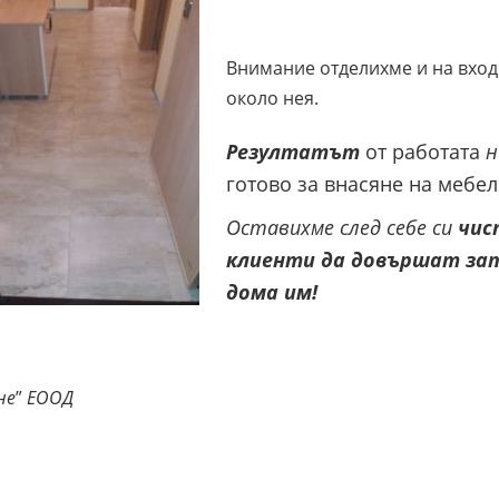
Внимание отделихме и на вход
около нея.
Резултатът
от работата
н
готово за внасяне на мебе
Оставихме
след себе
си
чис
клиенти
да
довършат
за
дома
им
!
не
”
ЕООД