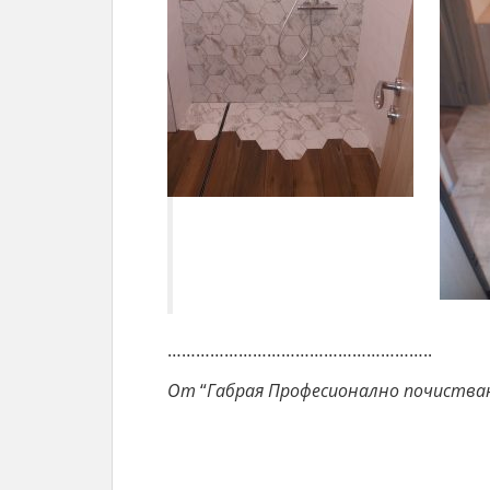
………………………………………………..
От
“
Габрая
Професионално
почиства