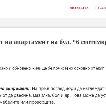
0894 62 41 80
НАЧАЛ
т на апартамент на бул. “6 септемв
ано и обновено жилище бе почистено основно от екип
но
запрашени
. На пръв поглед дори да изглеждат
х
от дървесина, мазилка, боя и др. Това може да ус
 мебелите или прозорците.