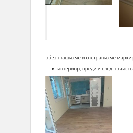
обезпрашихме и отстранихме маркиро
интериор, преди и след почиств