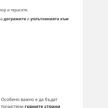
ор и терасите.
на
дограмите
и
уплътненията
към
Особено важно е да бъдат
почистени
горните
страни