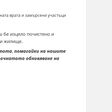
ната врата и замърсени участъци
и
бе изцяло почистено и
ли жилище.
тота
,
помагайки
на
нашите
почнатото
обновяване
на