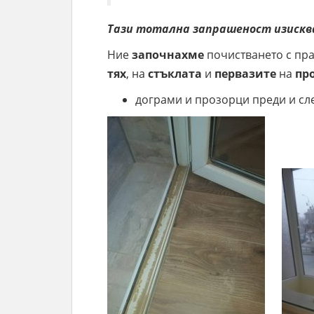
Тази тотална
запрашеност
изискв
Ние
започнахме
почистването с пр
тях
, на
стъклата
и
первазите
на
пр
дограми и прозорци преди и сл