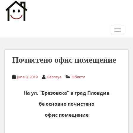
S
k
i
p
t
TOGGLE
o
m
a
i
Почистено офис помещение
n
c
June 8, 2019
Gabraya
Обекти
o
n
t
На ул. “Брезовска” в град Пловдив
e
бе основно почистено
n
t
офис помещение