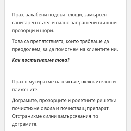
Прах, захабени подови площи, замърсен
санитарен възел и силно запрашени външни
прозорци и щори.
Това са препятствията, които трябваше да
преодолеем, за да помогнем на клиентите ни.
Как постигнахме това?
Прахосмукирахме навсякъде, включително и
пайжените.
Дограмите, прозорците и ролетните решетки
почистихме с вода и почистващ препарат.
Отстранихме силни замърсявания по
дограмите.