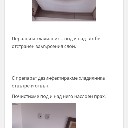
Пералня и хладилник – под и над тях бе
отстранен замърсения слой.
С препарат дезинфектирахме хладилника
отвътре и отвън.
Почистихме под и над него наслоен прах.