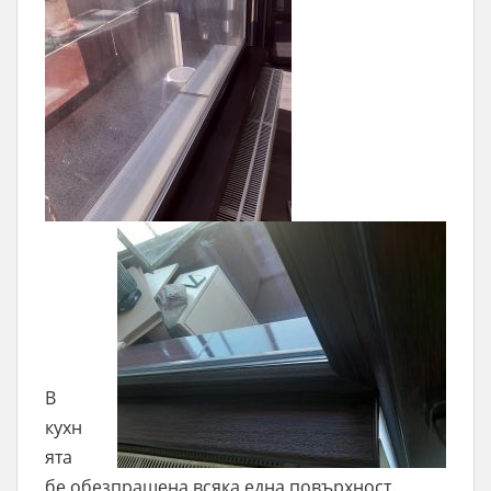
В
кухн
ята
бе обезпрашена всяка една повърхност.