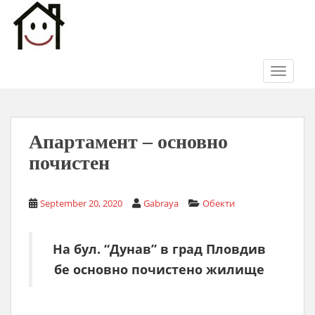
S
k
i
p
t
TOGGLE
o
m
a
i
Апартамент – основно
n
почистен
c
o
n
September 20, 2020
Gabraya
Обекти
t
e
На бул. “Дунав” в град Пловдив
n
t
бе основно почистено жилище