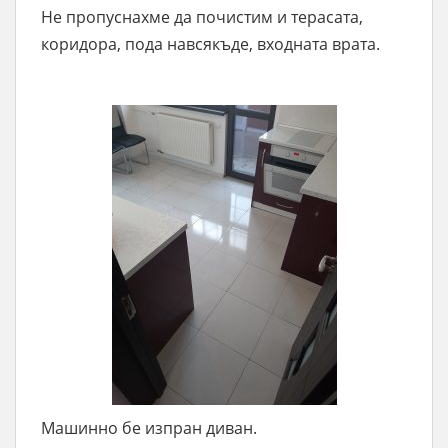
Не пропуснахме да почистим и терасата,
коридора, пода навсякъде, входната врата.
Машинно бе изпран диван.