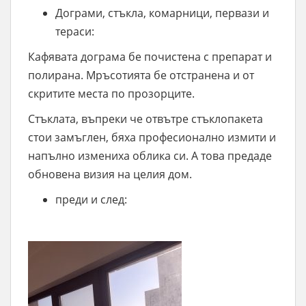
Дограми, стъкла, комарници, первази и
тераси:
Кафявата дограма бе почистена с препарат и
полирана. Мръсотията бе отстранена и от
скритите места по прозорците.
Стъклата, въпреки че отвътре стъклопакета
стои замъглен, бяха професионално измити и
напълно измениха облика си. А това предаде
обновена визия на целия дом.
преди и след: