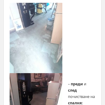
–
преди
и
след
почистване на
спалня: