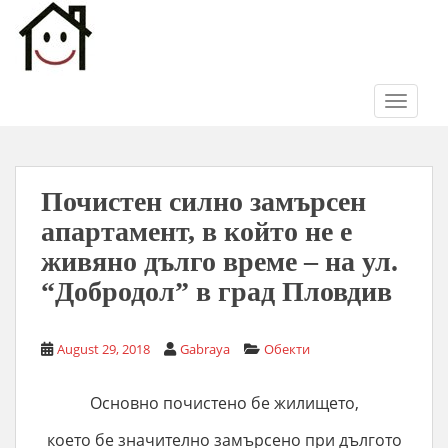
S
k
i
p
t
TOGGLE
o
m
a
i
Почистен силно замърсен
n
апартамент, в който не е
c
живяно дълго време – на ул.
o
“Добродол” в град Пловдив
n
t
e
August 29, 2018
Gabraya
Обекти
n
t
Основно почистено бе жилището,
което бе значително замърсено при дългото