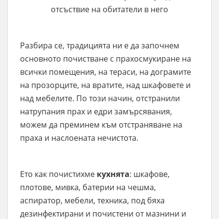
отсъствие на обитатели в него
Разбира се, традицията ни е да започнем
основното почистване с прахосмукиране на
всички помещения, на тераси, на дограмите
на прозорците, на вратите, над шкафовете и
над мебелите. По този начин, отстранили
натрупания прах и едри замърсявания,
можем да преминем към отстраняване на
праха и наслоената нечистота.
Ето как почистихме
кухнята
: шкафове,
плотове, мивка, батерии на чешма,
аспиратор, мебели, техника, под бяха
дезинфектирани и почистени от мазнини и