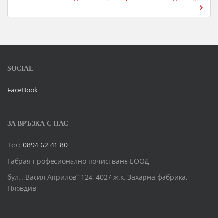
SOCIAL
FaceBook
ЗА ВРЪЗКА С НАС
Тел:
0894 62 41 80
Габрая професионално почистване ЕООД
бул. „Васил Априлов“ 124, 4027 ж.к. Захарна фабрика,
Пловдив