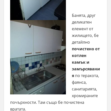
Банята, друг
деликатен
елемент от
жилището, бе
детайлно
почистено от
котлен
камък и
замърсявани
я
по теракота,
фаянса,
санитарията,
хромираните
почърхности. Там също бе почистена
вратата.