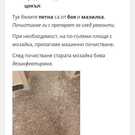
цокъл
:
Тук белите
петна
са от
боя
и
мазилка
.
Почистихме ги с препарат за след ремонти.
При необходимост, на по-големи площи с
мозайка, прилагаме машинно почистване.
След почистване старата мозайка бива
дезинфектирана
.