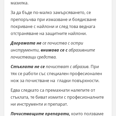
мазилка.
За да бъде по-малко замърсяването, се
препоръчва при измазване и боядисване
покриване с найлони и след това веднага
отстраняване на защитните найлони.
Дограмата
не
се почиства с остри
инструменти
,
внимава се с
абразивните
почистващи средства.
Стъклата
не се
почистват с абразив.
При
тях се работи със специален професионален
нож за почистване на гладки повърхности.
Едва следкато са премахнати налепите от
стъклата, те биват измити с професионалните
ни инструменти и препарат.
Почистващите препарати,
които ползваме