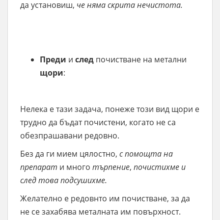
да установиш,
че няма скрита нечистота.
Преди
и
след
почистване на метални
щори
:
Нелека е тази задача, понеже този вид щори е
трудно да бъдат почистени, когато не са
обезпрашавани редовно.
Без да ги мием цялостно,
с помощта на
препарат
и много
търпение
,
почистихме и
след това подсушихме.
Желателно е редовнто им почистване, за да
не се захабява металната им повърхност.