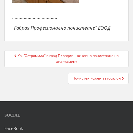
……………………………..
“Габрая Професионално почистване” ЕООД
Post
Кв. “Остромила” в град Пловдив – основно почистване на
navigation
апартамент
Почистен кожен автосалон
SOCIAL
FaceBook