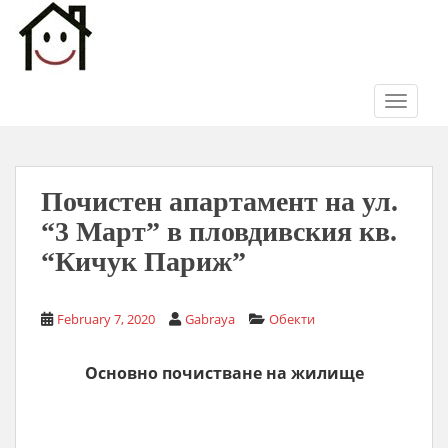
S
k
i
p
t
TOGGLE
o
m
a
i
Почистен апартамент на ул.
n
“3 Март” в пловдивския кв.
c
“Кичук Париж”
o
n
t
February 7, 2020
Gabraya
Обекти
e
n
Основно почистване на жилище
t