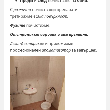
Преди
и
след
почистване на
баня
:
С
различни
почистващи препарати
третирахме
всяка повърхност.
Фугите
почистихме.
Отстранихме варовик и замърсяване.
Дезинфектирахме
и приложихме
професионален
ароматизатор
за завършек.