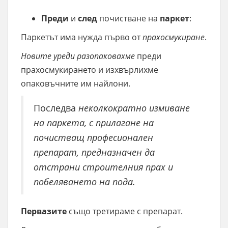
Преди
и
след
почистване на
паркет
:
Паркетът има нужда първо от
прахосмукиране
.
Новите уреди разопаковахме
преди
прахосмукирането и изхвърлихме
опаковъчните им найлони.
Последва
неколкократно измиване
на паркета, с прилагане на
почистващ професионален
препарат, предназначен да
отстрани строителния прах и
побеляването на пода.
Первазите
също третираме с препарат.